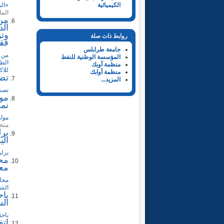
«الم
الكيميائية
الما
من 
الد
وتو
روابط ذات صلة
فقط
جامعة طرابلس
من م
المؤسسة الوطنية للنفط
الطا
منظمة أوبك
للاك
منظمة أوابك
تصن
المزيد...
تصني
موا
نمو
موار
متخ
برل
ال
برلم
معد
الش
باح
الش
باحث