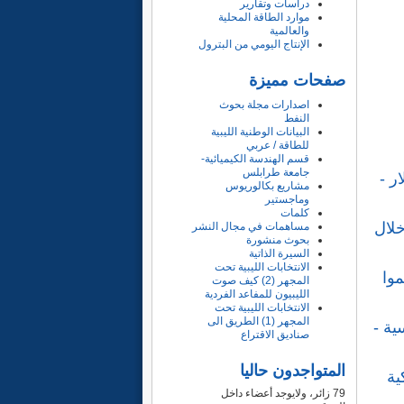
دراسات وتقارير
موارد الطاقة المحلية
والعالمية
الإنتاج اليومي من البترول
صفحات مميزة
اصدارات مجلة بحوث
النفط
البيانات الوطنية الليبية
للطاقة / عربي
قسم الهندسة الكيميائية-
جامعة طرابلس
ر -
مشاريع بكالوريوس
وماجستير
كلمات
خلال
مساهمات في مجال النشر
بحوث منشورة
السيرة الذاتية
الانتخابات الليبية تحت
وا
المجهر (2) كيف صوت
الليبيون للمفاعد الفردية
الانتخابات الليبية تحت
المجهر (1) الطريق الى
شمسية -
صناديق الاقتراع
المتواجدون حاليا
ية
79 زائر، ولايوجد أعضاء داخل