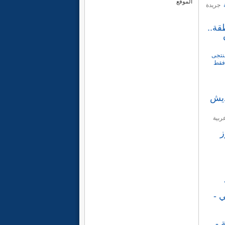
الموقع
جريدة
قة..
منتجى
 فقط
ديش
ربية
ز
 -
سية -