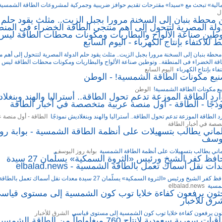
الية» تبحث مع «سيدا» مقترحات تقديم حوافز ضريبية وجمركية لمشروعات الطاقة الشمسية
ل
محطة بنبان إلى السخنة مرورا بجبل الزيت.. مثلث يقود حلم
ولة المصرية لتتحول إلى أهم منتجى الطاقة الخضراء فى المنط
طين صناعة الألواح والبطاريات ومكونات محطات الطاقة ليس
 للاكتفاء بإنتاج الكهرباء - اليوم السابع
حطة بنبان إلى السخنة مرورا بجبل الزيت.. مثلث يقود حلم الدولة المصرية لتتحول إلى أهم 
قة الخضراء فى المنطقة.. وتوطين صناعة الألواح والبطاريات ومكونات محطات الطاقة ليس
تفاء بإنتاج الكهرباء
اليوم السابع
يع مكونات الطاقة الشمسية! - الوطن
ع مكونات الطاقة الشمسية!
الوطن
رد الطاقة الموزعة تدعم تحول الطاقة.. أستراليا والهند وبنغلا
ذجًا - الطاقة - أول منصة عربية متخصصة في أخبار الطاقة
د الطاقة الموزعة تدعم تحول الطاقة.. أستراليا والهند وبنغلاديش نموذجًا
الطاقة - أول منصة ع
صصة في أخبار الطاقة
ماني يطالب بتسهيلات على أنظمة الطاقة الشمسية - بوابة رو
يوسف
اني يطالب بتسهيلات على أنظمة الطاقة الشمسية
بوابة روز اليوسف
محافظ كفر الشيخ ورئيس «الثروة السمكية» يسلّمان 27 سيدة
ات نقل أسماك تعمل بالطاقة الشمسية - elbalad.news
محافظ كفر الشيخ ورئيس «الثروة السمكية» يسلّمان 27 سيدة معدات نقل أسماك تعمل بالطاقة
مسية
elbalad.news
ثون يرفعون كفاءة خلايا توب كون الشمسية إلى مستوى قياسي
رق للأخبار
ون يرفعون كفاءة خلايا توب كون الشمسية إلى مستوى قياسي
الشرق للأخبار
اتفاقيات سورية سعودية لإنتاج 760 ميغاواطاً من الطاقة الشم