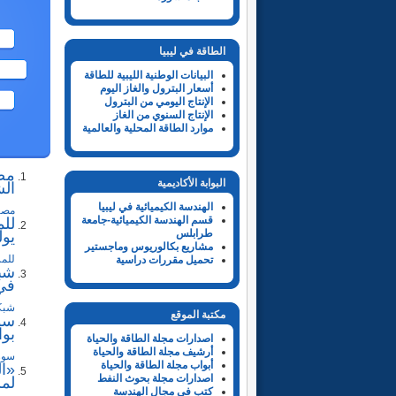
الطاقة في ليبيا
البيانات الوطنية الليبية للطاقة
أسعار البترول والغاز اليوم
الإنتاج اليومي من البترول
الإنتاج السنوي من الغاز
موارد الطاقة المحلية والعالمية
مصر
البوابة الأكاديمية
ال
الهندسة الكيميائية في ليبيا
مصر 
قسم الهندسة الكيميائية-جامعة
للم
طرابلس
يوليو -
مشاريع بكالوريوس وماجستير
للمر
تحميل مقررات دراسية
شبك
في 
شبكة
مكتبة الموقع
بوا
اصدارات مجلة الطاقة والحياة
أرشيف مجلة الطاقة والحياة
سوريا تو
أبواب مجلة الطاقة والحياة
«ال
اصدارات مجلة بحوث النفط
لمش
كتب في مجال الهندسة