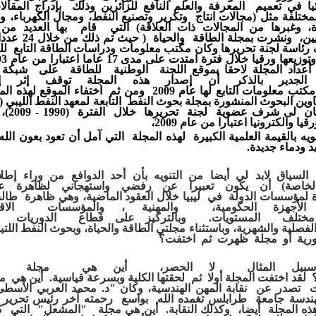
يا
في تعميم المعرفة والعلم النافع
للزائرين وذلك بإدراج
المقال
لمختلفة
مثل
(مجالات انتاج وتكرير وتصنيع النفط،
ومجال الكهرباء، 
ة،
وغبرها من المجالات
ذات العلاقة)
التي قام بها العديد
من ا
يين، ونشرت
بمجلة الطاقة والحياة
( حيث تم
ذلك من خلال 24 عددا)، وهي مجلة
رئاسة
لجنة
تحريرها
وكان مكتب معلومات ودراسات
الطاقة التابع ل
توزيعها
ورقيا
خلال فترة امتدت على مدى 17 عاما
اعتبارا من
عام 1993 وحتى عام 2009.
 أعداد المجلة
لاحقا
بموقع اللجنة الوطنية للطاقة على شبكة ا
.
الجدير
بالذكر أن إصدار
هذه
المجلة توقف
إثر إلغ
مكتب
معلومات
التابع
لها عام 2009 ومن ثم اختفاء
الموقع
لهذه
الم
وين البحوث المنشورة
بمجلة
بحوث النفط
التابعة
لمعهد النفط الليبي 
ان لى شرف
عضوية
لجنة تحريرها
خلال الفترة
(1990 - 2009)،
قيا والكترونيا اعتبارا من عام 2009،
نويه
بالقيمة
العلمية
الكبيرة
لهذه المجلة
التي آمل أن تعود بعون
الل
د
ودماء جديدة.
السياق لابد لي أيضا من التنويه
بأن أحد الدوافع من وراء إط
لخاصة)
أن يكون
تعبيرا عن رفضي واستهجاني
لظاهرة
ع
ة
لمؤسسات الدولة
في ليبيا
خلال
العقود الماضية،
وهي
ظاهرة طالت
الأجهزة
الحكومية، والمهنية
،
والمؤسسات
الا
مختلف
المستويات.
وبالتركيز
على قطاع الدوريات
لفصلية
والشهرية، وباستثناء مجلتي الطاقة والحيا
ة، وبحوث النفط اللت
رية أو مجلة
ظهرت ثم
اختفت؟
بيل المثال
لا
الحصر، أين هي مجلة ك
؟
لقد
اختفت
المجلة
أولا
ثم
لحقتها الكلية
وبسرعة قياسية.
أين هي م
نت
تصدر عن نقابة المهن
الهندسية،
وكان
"
د. محمد العربي الأس
هندسة
جامعة
طرابلس
تغمده الله بواسع رحمته آخر
رئيس
تحرير 
ذه المجلة
أيضا، وكذلك النقابة.
أين هي
مجلة "المشعل"
التي
ك