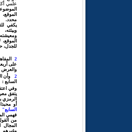
علمي أكا
الموضوع
الموقع،
محدد.
يكفي
لل
وبيئته،
ومعيشته
الموقع،
ل
للجدل، ح
2
المفاه
على
أربع
والعرض
2
وأن ال
السابع :
وفي اعتق
يتفق مع
الرمزي بأ
أو محبذا
السابع"
ا
فهمي
ال
من القول
المجال
ا
وغيرهم
م