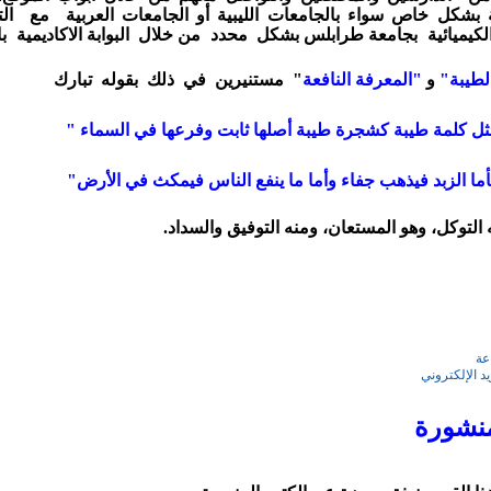
ية بشكل
خاص سواء بالجامعات الليبية أو
الجامعات
العربية
مع الت
لكيميائية بجامعة
طرابلس
بشكل محدد
من خلال البوابة الاكاديمية 
لطيبة"
و
"المعرفة النافعة
"
مستنيرين
في ذلك
بقوله تبارك
لمة طيبة كشجرة طيبة أصلها
ثابت وفرعها في
السماء "
لزبد فيذهب جفاء وأما ما ينفع الناس فيمكث في الأرض"
 التوكل، وهو المستعان، ومنه التوفيق والسداد.
عة
يد الإلكتروني
نشورة