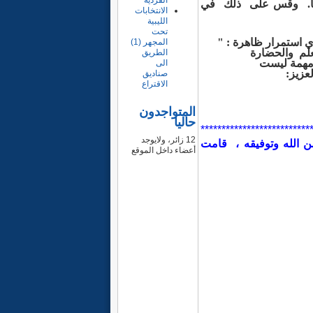
الفردية
ا.
وقس على ذلك في
الانتخابات
الليبية
تحت
ي استمرار
ظاهرة :
"
المجهر (1)
لم والحضارة
الطريق
مهمة
ليست
الى
لعزيز:
صناديق
الاقتراع
المتواجدون
حاليا
**************************
12 زائر، ولايوجد
 الله
وتوفيقه ،
قامت
أعضاء داخل الموقع