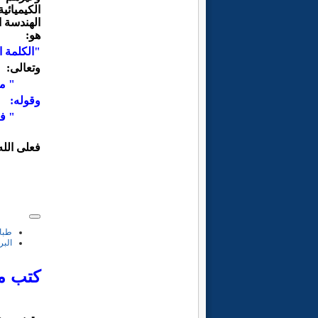
الكيميائ
الهندسة ا
هو:
"الكلمة ا
وتعالى:
" مثل ك
وقوله
:
" فأما ا
فعلى الله
طبا
البر
كتب م