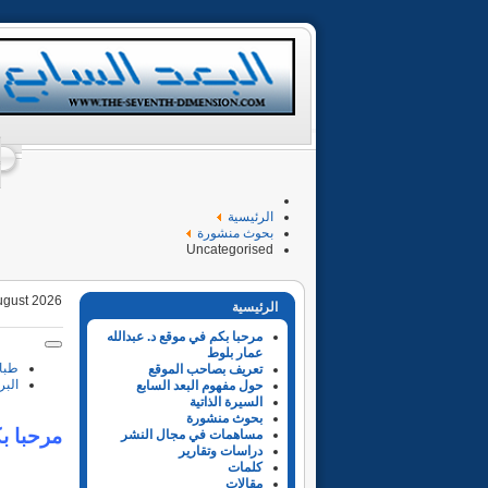
الرئيسية
بحوث منشورة
Uncategorised
ugust 2026
الرئيسية
مرحبا بكم في موقع د. عبدالله
عمار بلوط
طبا
تعريف بصاحب الموقع
البر
حول مفهوم البعد السابع
السيرة الذاتية
بحوث منشورة
مرحبا ب
مساهمات في مجال النشر
دراسات وتقارير
كلمات
مقالات