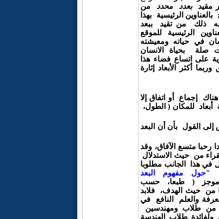
ر مقيد
بعدد محدد
من
ج
بالعناوين الرئيسية بهذا
ه ذلك
من تقيد ببعد
عناوين الرئيسية للموقع
ان في حياته ومعيشته
ت صلة بحياة
الانسان
ية
على
اتساع فضاء هذا
ق وربما
أكثر الأبعاد إثارة
هناك إجماع
أو اتفاق إلا
ة أبعاد للمكان ( الطول،
ض
إلى القول
بأن أن البعد
ا رحبا
متسع الآفاق،
وقد
قراء من حيث
الاستدلال
ل في هذا
الجانب مطلوبا
"حول مفهوم
البعد
موجز
( طبعا، حسب
 من حيث الهدف، فلابد
عرفة والعلم
النافع في
م من
طلاب ومهندسين
 ولفائدة
طلاب
الهندسة