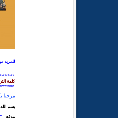
للمزيد من
**********
كلمة الترح
*********
مرحبا ب
بسم الله 
موقع
" ا