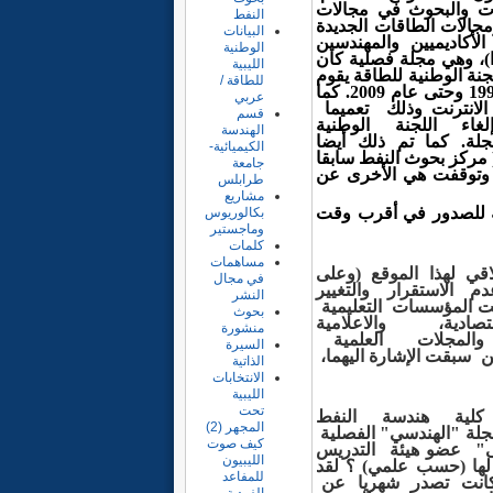
ات والبحوث في مجالات
النفط
ومجالات الطاقات
الجديدة
البيانات
لأكاديميين والمهندسين
الوطنية
فصلية كان
الليبية
لجنة الوطنية
للطاقة يقوم
للطاقة /
كما
عربي
لانترنت
وذلك تعميما
قسم
اء اللجنة الوطنية
الهندسة
جلة. كما تم ذلك أيضا
الكيميائية-
( مركز بحوث النفط
سابقا
جامعة
وتوقفت هي
الأخرى
عن
طرابلس
مشاريع
ه
للصدور
في أقرب
وقت
بكالوريوس
وماجستير
كلمات
مساهمات
لاقي
لهذا
الموقع (وعلى
في مجال
دم الاستقرار والتغيير
النشر
 المؤسسات التعليمية
بحوث
قتصادية، والاعلامية
منشورة
والمجلات العلمية
السيرة
ين
سبقت الإشارة اليهما،
الذاتية
الانتخابات
الليبية
تحت
لية هندسة
النفط
المجهر (2)
جلة
"الهندسي"
الفصلية
كيف صوت
طى" عضو
هيئة
التدريس
الليبيون
لها
(حسب
علمي)
؟
لقد
للمفاعد
انت
تصدر شهريا
عن