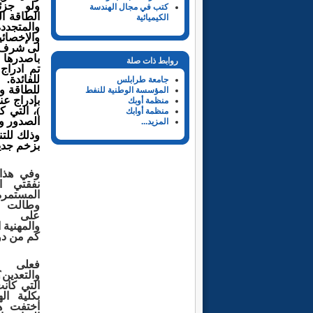
ولو
جزئ
كتب في مجال الهندسة
الطاقة
ا
الكيميائية
والمتجدد
والإخصائ
لى شرف 
باصدرها و
روابط ذات صلة
تم
ادراج
للفائدة
جامعة طرابلس
للطاقة
و
المؤسسة الوطنية للنفط
بإدراج
عنا
منظمة أوبك
)، التي
ك
منظمة أوابك
الصدور
ور
المزيد...
وذلك
للت
بزخم جدي
وفي هذا 
نفقتي
ا
المستمر
وطالت
على
والمهنية
ا
كم
من دو
فعلى
س
والتعدين
التي كا
بكلية
ال
اختفت ه