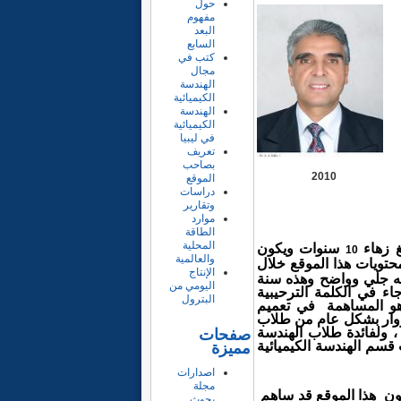
حول
مفهوم
البعد
السابع
كتب في
مجال
الهندسة
الكيميائية
الهندسة
الكيميائية
في ليبيا
تعريف
بصاحب
الموقع
دراسات
وتقارير
موارد
الطاقة
المحلية
 زهاء
سنوات ويكون
10
والعالمية
تويات هذا الموقع خلال
الإنتاج
حبه جلي وواضح وهذه سنة
اليومي من
جاء في الكلمة الترحيبية
البترول
هو المساهمة في تعميم
لزوار بشكل عام من طلاب
 ولفائدة طلاب الهندسة
صفحات
 قسم الهندسة الكيميائية
مميزة
اصدارات
مجلة
ون هذا
الموقع
قد ساهم
بحوث