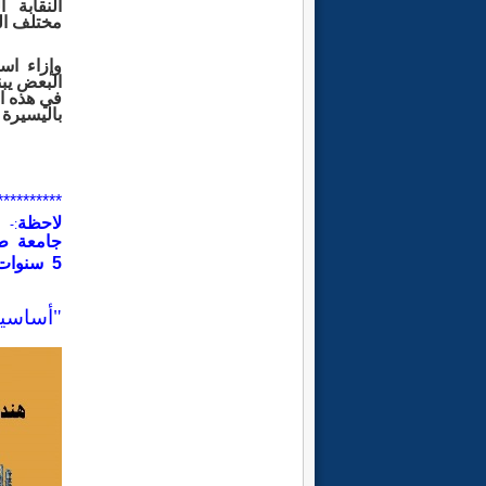
النقابة 
مختلف
ا
وإزاء اس
البعض يب
في
هذه
ا
باليسيرة
**********
لاحظة
خ
:-
جامعة
طر
5
سنوات
"أساسيا