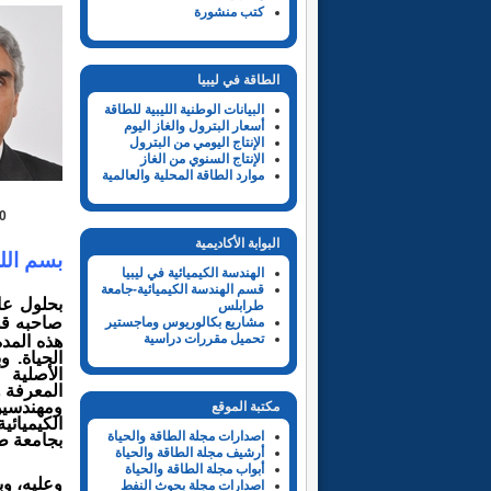
كتب منشورة
الطاقة في ليبيا
البيانات الوطنية الليبية للطاقة
أسعار البترول والغاز اليوم
الإنتاج اليومي من البترول
الإنتاج السنوي من الغاز
موارد الطاقة المحلية والعالمية
2020 2010
البوابة الأكاديمية
بسم الل
الهندسة الكيميائية في ليبيا
قسم الهندسة الكيميائية-جامعة
بحلول ع
طرابلس
صاحبه قد
مشاريع بكالوريوس وماجستير
تحميل مقررات دراسية
هذه المد
الحياة. و
الأصلية 
المعرفة 
ومهندسين
مكتبة الموقع
الكيميائي
اصدارات مجلة الطاقة والحياة
بجامعة طر
أرشيف مجلة الطاقة والحياة
أبواب مجلة الطاقة والحياة
وعليه، و
اصدارات مجلة بحوث النفط