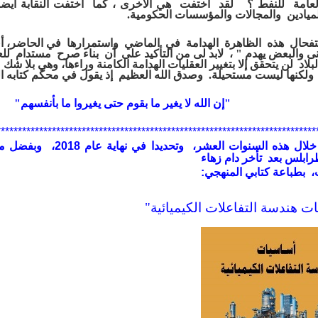
العامة للنفط ؟
لقد اختفت هي
الأخرى ، كما
اختفت النقابة أيض
لميادين
والمجالات
والمؤسسات
الحكومية.
تفحال هذه الظاهرة الهدامة في الماضي واستمرارها في
الحاضر،
أ
نى
والبعض يهدم " ،
لابد لى
من التأكيد
على أن بناء صرح مستدام للع
لبلاد
لن يتحقق إلا
بتغيير
العقليات الهدامة الكامنة وراءها،
وهي بلا شك 
ولكنها
ليست مستحيلة.
وصدق الله العظيم إذ يقول في محكم كتابه ا
"إن الله لا يغير ما بقوم حتى يغيروا ما بأنفسهم"
***************************************************************************
لال هذه السنوات العشر، وتحديدا في نهاية عام 2018،
وبفضل من
ابلس بعد تأخر دام زهاء
،
بطباعة كتابي المنهجي:
ت هندسة التفاعلات الكيميائية"