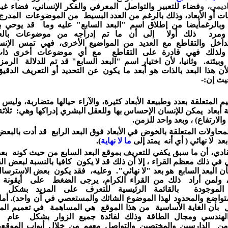
ديمي،
و
فضاء
للتعبير
والتواصل
المعرفي
والفكر الإنساني،
فضاء غي
ات
أو الأبعاد،
وذلك بالرغم من
العدد البسيط من
الموضوعات المدر
وبالرغم
أيضا من إطلاق اسم "البعد السابع" عليه وما قد
يوحي
ب
ومرد ذلك أولا
إلى أن ما تم إدراجه من موضوعات
بال
تداخل
والتقاطع
مع العديد من
المواضيع
الأخرى، فهي تمس الإنس
 ولذلك فهي
قادرة
على
التقاطع
مع أي موضوعات أخرى ذا
وبيئته.
وثانيا، لأن اختيار اسم "البعد
السابع"
قد تم
للدلالة الرمز
أن هذا البعد بالذات هو أبعد
ما يكون عن التحديد
أو التعريف
الدقي
يث إن:-
يم المتعلقة بعدد وطبيعة الأبعاد كثيرة، والآراء حيالها متضاربة،
وليس 
ة أبعاد يمكن للإنسان الإحساس
بها وللعقل البشري إدراكها وهي:
ثلاث
والارتفاع) ،
وبعد واحد للزمن.
محاولات المتعلقة بالخوض في الأبعاد فوق البعد الرابع قد أدت
بالبع
بعد لا نهائي ( أي أنه يمتد إلى
ما لا نهاية
).
ادي، أن ما سبق يكفي للتعريف بموقع البعد السابع من حيث كونه
بعد
ي
في ذلك
معظم القراء ،
إلا أن ذلك قد
لا يكون كافيا بالنسبة
لبعض ال
ن البعد
السابع
هو بعد
"لا نهائي".
وعليه، فقد يكون
بعض الاسترسا
، ولمن أراد ذلك
من القراء الكرام،
يرجى الضغط
على أيقونة
لموجودة
بالقائمة الرئيسية
للتعرف
على المزيد بشكل 
متواضع
والمحدود
لهذا
الموضوع الشائك والمستعصي في آن واحد).
أما
 بأن الغاية الأساسية من هذا الموقع
هي
المساهمة في تعميم
الم
لهندسي ومجال
الطاقة
وذلك لفائدة جميع الزوار بشكل عا
ن
الدارسين
والمختصين والتواصل
معهم من خلال أبواب الموقع
،