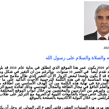
ه والصلاة والسلام على رسول الله
ام
يكون عمر هذا الموقع الذي انطلق في بداية عام
قد بلغ
2010
2020
 تقدم أيضا في العمر
سنوات. وبالرغم من ان التغير في شكل ومح
10
ة قد لا يكون واضحا لبعض الزوار الا أن التغير الذي طال ملامح صا
بهذه المناسبة أود في هذه الكلمة الترحيبية الأحدث النأكيد على ما 
المدرجة في نهاية هذه الكلمة من أن الهدف الأساسي من اطلاقه 
والعلم النافع في مجال الطاقة والمجال الهندسي وذلك لفائدة جميع ا
 وغيرهم من الدارسين والمختصين من خلال أبواب الموقع المختلفة ،
ة بشكل خاص سواء بالجامعات الليبية أو العربية مع التركيز على طلاب
ابلس من خلال البوابة الأكاديمية بالصفحة بالموقع.
بعد مرور هذه السنوات العشر، فإننى أتضرع إلى المولى عز وجل
أن يك