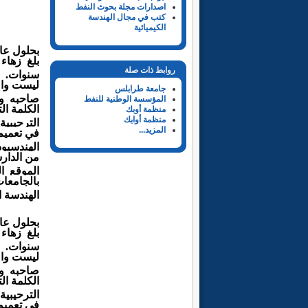
اصدارات مجلة بحوث النفط
كتب في مجال الهندسة
الكيميائية
بحلول عام 2020 ، يكون عمر هذا الموقع ا
بلغ
زهاء
روابط ذات صلة
سنوات.
ليست
وا
جامعة طرابلس
صاحبه و
المؤسسة الوطنية للنفط
الكلمة
ال
منظمة أوبك
منظمة أوابك
الترحيبية
المزيد...
في
تعميم
الهندسي
وذ
من
الدار
الموقع
ا
بالجامعا
الهندسة
ا
بحلول عام 2020 ، يكون عمر هذا الموقع ا
بلغ
زهاء
سنوات.
ليست
وا
صاحبه و
الكلمة
ال
الترحيبية
في
تعميم