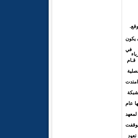
وقع.
 يكون
 في
باء
 قـام
صلية
امتدت
 شبكة
ها عام
لمعهد
وقفت
تعود