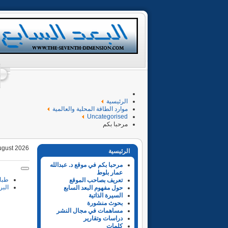
الرئيسية
موارد الطاقة المحلية والعالمية
Uncategorised
مرحبا بكم
ugust 2026
الرئيسية
مرحبا بكم في موقع د. عبدالله
عمار بلوط
طبا
تعريف بصاحب الموقع
البر
حول مفهوم البعد السابع
السيرة الذاتية
بحوث منشورة
مساهمات في مجال النشر
دراسات وتقارير
كلمات