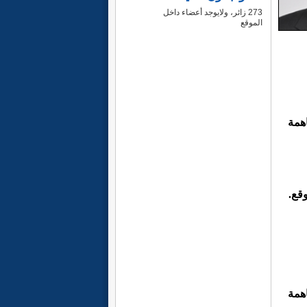
273 زائر، ولايوجد أعضاء داخل
الموقع
همة
وقع.
همة