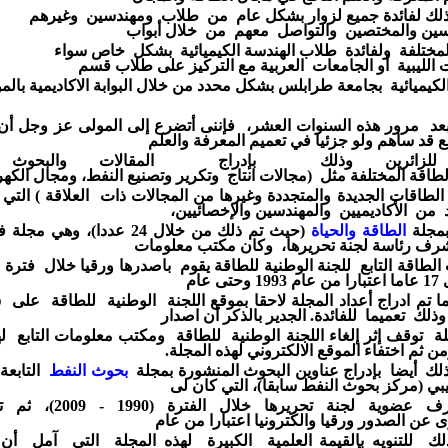
لك
لفائدة
جميع
لزوار بشكل عام من
طلاب ومهندسين
وغيرهم
سين
والمختصين
والتواصل معهم من
خلال
أبواب
لمختلفة
ولفائدة
طلاب الهندسة
الكيميائية بشكل خاص سواء
ت
الليبية
أو
الجامعات
العربية
مع التركيز
على طلاب
قسم
لكيميائية
بجامعة
طرابلس بشكل محدد
من خلال البوابة
الاكاديمية
بالم
بعد مرور هذه السنوات العشر، فإننى أتضرع إلى المولى
عز وجل
أن
ع
قد ساهم ولو
جزئيا
في تعميم المعرفة
والعلم
للزائرين وذلك بإدراج
المقالات والبحوث
لطاقة
المختلفة
مثل
(مجالات انتاج وتكرير وتصنيع النفط،
ومجال
الكهر
الطاقات
الجديدة والمتجددة
وغيرها من المجالات
ذات العلاقة )
التي
د
من الأكاديميين والمهندسين
والإخصائيين،
مجلة
الطاقة والحياة
(حيث تم
ذلك من خلال
24 عددا)، وهي مجلة
ف
شرف رئاسة
لجنة
تحريرها،
وكان مكتب معلومات
الطاقة التابع للجنة الوطنية
للطاقة
يقوم باصدرها
ورقيا
خلال فترة 
ما
اعتبارا
من
عام 1993 وحتى عام
ا تم
ادراج أعداد المجلة
لاحقا
بموقع اللجنة الوطنية للطاقة على
وذلك تعميما
للفائدة.
الجدير
بالذكر أن اصدار
لة توقف
إثر إلغاء اللجنة
الوطنية للطاقة
ومكتب
معلومات
التابع
ل
اختفاء
الموقع
الالكتروني
لهذه
المجلة.
لك أيضا بإدراج
عناوين البحوث المنشورة
بمجلة
بحوث النفط
التابعة
يبي (مركز بحوث النفط
سابقا)، التي
كان لى
شرف
عضوية
لجنة تحريرها
خلال الفترة
(1990 - 2009)،
ثم ت
رى
عن الصدور
ورقيا والكترونيا اعتبارا من عام
لك
للتنويه
بالقيمة
العلمية
الكبيرة
لهذه المجلة
التي آمل أن 