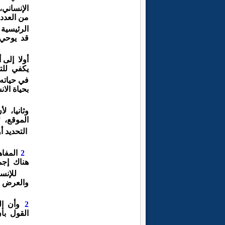
الإنساني،
من
العدد
الرئيسية 
قد
يوحي
أولا
إلى 
يكفي
لل
في حياته 
بحياة
الا
وثانيا، ل
الموقع،
ل
التحديد
أ
2
المفاه
هناك إج
للإن
والعرض
2
وأن ال
القول
بأ