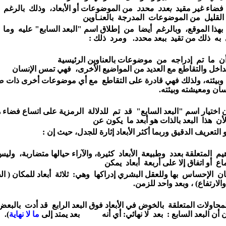
فضاء غير مقيد
بعدد محدد
من الموضوعات
أو
الأبعاد،
وذلك بالرغم
 القليل من
الموضوعات المدرجة
بالعنـاوين
بهذا الموقع،
وبالرغم
أيضا من إطلاق اسم
"البعد السابع" عليه وما
به ذلك
من تقيد ببعد محدد.
ومرد ذلك :
أن ما تم إدراجه من موضوعات
بالعناوين
الرئيسية
تداخل
والتقاطع
مع العديد من
المواضيع
الأخرى،
فهي تمس الإنسان
وبيئته، ولذلك فهي
قادرة
على
التقاطع
مع أي موضوعات أخرى ذات ص
نسان ومعيشته
وبيئته.
أن اختيار اسم "البعد
السابع"
قد تم
للدلالة الرمزية
على
اتساع فضاء ه
أن هذا البعد بالذات هو أبعد
ما يكون عن
و التعريف
الدقيق وربما
أكثر الأبعاد إثارة للجدل، حيث إن :
يم المتعلقة بعدد وطبيعة الأبعاد كثيرة، والآراء حيالها
متضاربة،
وليس
ماع
أو اتفاق إلا على
أربعة أبعاد يمكن
سان الإحساس
بها وللعقل البشري إدراكها وهي:
ثلاثة أبعاد
للمكان ( ا
والارتفاع) ،
وبعد واحد للزمن.
محاولات المتعلقة بالخوض في الأبعاد فوق البعد الرابع
قد أدت
بالبع
ن أن البعد السابع :
بعد لا نهائي:
أي
أنه بعد يمتد إلى
ما لا نهاية
).