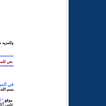
وللمزيد 
**********
نص كلمة
2010-2020
*********
مرح
في المو
بسم الله 
ز
موقع
" ا
علمي أكا