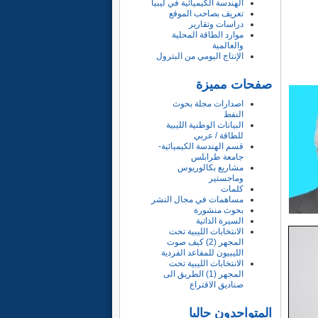
الهندسة الكيميائية في ليبيا
تعريف بصاحب الموقع
دراسات وتقارير
موارد الطاقة المحلية
والعالمية
الإنتاج اليومي من البترول
صفحات مميزة
اصدارات مجلة بحوث
النفط
البيانات الوطنية الليبية
للطاقة / عربي
قسم الهندسة الكيميائية-
جامعة طرابلس
مشاريع بكالوريوس
وماجستير
كلمات
مساهمات في مجال النشر
بحوث منشورة
السيرة الذاتية
الانتخابات الليبية تحت
المجهر (2) كيف صوت
الليبيون للمفاعد الفردية
الانتخابات الليبية تحت
المجهر (1) الطريق الى
صناديق الاقتراع
المتواجدون حاليا