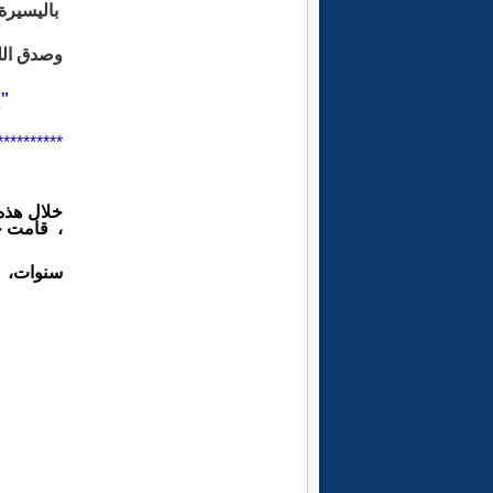
باليسير
وصدق الله
"إ
**********
خلال هذه
، قامت ج
سنوات،