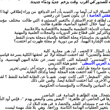
ه
للصدور
في أقرب
وقت بزخم جديد
ودماء جديدة.
السياق
لابد لي أيضا من التنويه
بأن أحد الدوافع من وراء
إطلاقي
لهذا
ا
فقتي
الخاصة
)
أن يكون
تعبيرا عن
رفضي
ي
لظاهرة
عدم الاستقرار والتغيير المستمرة التي
طالت مختلف مؤ
 ليبيا
خلال
العقود الماضية،
ظاهرة طالت
سات الدولة:
التعليمية
والمهنية
و
الاقتصادية
والاعلامية
بالتركيز
على قطاع
نشر الدوريات
والمجلات
العلمية والمهنية
الشهرية،
وباستثناء مجلة الطاقة والحيا
ة
ومجلة بحوث النفط
قت
الإشارة اليهما، كم
من دورية أو مجلة ظهرت ثم اختفت؟
ل المثال
لا
الحصر، أين هي مجلــة كلية
لنفط
والتعدين؟
لقد
اختفت
المجلة
أولا
ثم
لحقتها الكلية
بسرعة قياسي
"الهندسي"
الفصلية التي كانت
تصدر عن نقابة
المهن
الهندسية،
وك
 العربي الأسطى
" عضو
هيئة التدريس
ندسة
جامعة
طرابلس
تغمده الله بواسع رحمته
آخر
رئيس
تحرير
ب
علمي)
؟
لقد اختفت هذه المجلة
أيضا
وكذلك النقابة.
جلة "المشعل"
التي
كانت
تصدر شهريا
عن النقابة العامة للنفط ؟
لقد
ي
الأخرى، كما
اختفت
النقابة
أيضا.
وقس على ذلك
ف
الميادين
والمجالات
والمؤسسات
الحكومية.
تفحال هذه الظاهرة الهدامة في الماضي
ها
في
الحاضر،
أي
ظاهرة:
" البعض يبنى
والبعض يهدم "،
فإنني أود النأ
بناء صرح مستدام للعلم والحضارة في
هذه
البلاد
لن
ا
بتغيير
العقليات الهدامة الكامنة وراءها،
وهي بلا شك مهمة ليست