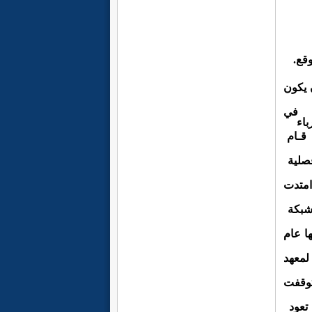
وقع.
 يكون
 في
باء
 قـام
صلية
امتدت
 شبكة
ها عام
لمعهد
وقفت
تعود