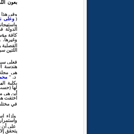
بعون
الل
وفي هذا 
(
وعلى
ن
واستهجان
الدولة
في
كافة مؤس
وغيرها
.
و
الفصلية
و
اللتين
سب
فعلى
سبي
هندسة
ا
هي مجلة
د. "
محمد
بكلية
اله
لها
(حس
أين هي
م
اختفت ه
في مختل
وإزاء اس
واستمرار
على أن 
يتحقق
إل