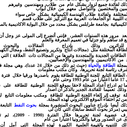
لك
لفائدة
جميع
لزوار بشكل عام من
طلاب ومهندسين
وغيرهم
سين
والمختصين
والتواصل معهم من
خلال
أبواب
لمختلفة
ولفائدة
طلاب الهندسة
الكيميائية بشكل خاص سواء
ت
الليبية
أو
الجامعات
العربية
مع التركيز
على طلاب
قسم
لكيميائية
بجامعة
طرابلس بشكل محدد
من خلال البوابة
الاكاديمية
بالم
بعد مرور هذه السنوات العشر، فإننى أتضرع إلى المولى
عز وجل
أن
ع
قد ساهم ولو
جزئيا
في تعميم المعرفة
والعلم
للزائرين وذلك بإدراج
المقالات والبحوث
لطاقة
المختلفة
مثل
(مجالات انتاج وتكرير وتصنيع النفط،
ومجال
الكهر
الطاقات
الجديدة والمتجددة
وغيرها من المجالات
ذات العلاقة )
التي
د
من الأكاديميين والمهندسين
والإخصائيين،
مجلة
الطاقة والحياة
(حيث تم
ذلك من خلال
24 عددا)، وهي مجلة
ف
شرف رئاسة
لجنة
تحريرها،
وكان مكتب معلومات
الطاقة التابع للجنة الوطنية
للطاقة
يقوم باصدرها
ورقيا
خلال فترة 
ما
اعتبارا
من
عام 1993 وحتى عام
ا تم
ادراج أعداد المجلة
لاحقا
بموقع اللجنة الوطنية للطاقة على
وذلك تعميما
للفائدة.
الجدير
بالذكر أن اصدار
لة توقف
إثر إلغاء اللجنة
الوطنية للطاقة
ومكتب
معلومات
التابع
ل
اختفاء
الموقع
الالكتروني
لهذه
المجلة.
لك أيضا بإدراج
عناوين البحوث المنشورة
بمجلة
بحوث النفط
التابعة
يبي (مركز بحوث النفط
سابقا)، التي
كان لى
شرف
عضوية
لجنة تحريرها
خلال الفترة
(1990 - 2009)،
ثم ت
رى
عن الصدور
ورقيا والكترونيا اعتبارا من عام
لك
للتنويه
بالقيمة
العلمية
الكبيرة
لهذه المجلة
التي آمل أن 