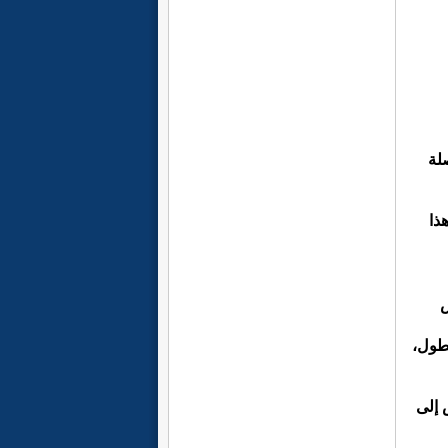
لة
ذا
لطول،
ض
إلى