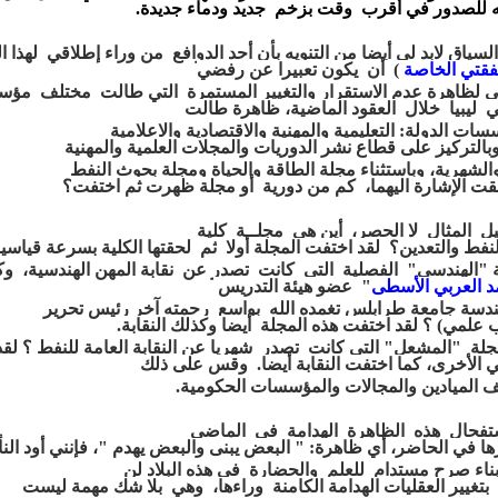
ه
للصدور
في أقرب
وقت بزخم جديد
ودماء جديدة.
السياق
لابد لي أيضا من التنويه
بأن أحد الدوافع من وراء
إطلاقي
لهذا
ا
فقتي
الخاصة
)
أن يكون
تعبيرا عن
رفضي
ي
لظاهرة
عدم الاستقرار والتغيير المستمرة التي
طالت مختلف مؤ
 ليبيا
خلال
العقود الماضية،
ظاهرة طالت
سات الدولة:
التعليمية
والمهنية
و
الاقتصادية
والاعلامية
بالتركيز
على قطاع
نشر الدوريات
والمجلات
العلمية والمهنية
الشهرية،
وباستثناء مجلة الطاقة والحيا
ة
ومجلة بحوث النفط
قت
الإشارة اليهما، كم
من دورية أو مجلة ظهرت ثم اختفت؟
ل المثال
لا
الحصر، أين هي مجلــة كلية
لنفط
والتعدين؟
لقد
اختفت
المجلة
أولا
ثم
لحقتها الكلية
بسرعة قياسي
"الهندسي"
الفصلية التي كانت
تصدر عن نقابة
المهن
الهندسية،
وك
 العربي الأسطى
" عضو
هيئة التدريس
ندسة
جامعة
طرابلس
تغمده الله بواسع رحمته
آخر
رئيس
تحرير
ب
علمي)
؟
لقد اختفت هذه المجلة
أيضا
وكذلك النقابة.
جلة "المشعل"
التي
كانت
تصدر شهريا
عن النقابة العامة للنفط ؟
لقد
ي
الأخرى، كما
اختفت
النقابة
أيضا.
وقس على ذلك
ف
الميادين
والمجالات
والمؤسسات
الحكومية.
تفحال هذه الظاهرة الهدامة في الماضي
ها
في
الحاضر،
أي
ظاهرة:
" البعض يبنى
والبعض يهدم "،
فإنني أود النأ
بناء صرح مستدام للعلم والحضارة في
هذه
البلاد
لن
ا
بتغيير
العقليات الهدامة الكامنة وراءها،
وهي بلا شك مهمة ليست