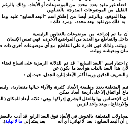
فضاء غير مقيد
بعدد محدد
من الموضوعات
أو
الأبعاد،
وذلك بالرغم
 القليل من
الموضوعات المدرجة
بالعنـاوين
بهذا الموقع،
وبالرغم
أيضا من إطلاق اسم
"البعد السابع" عليه وما
به ذلك
من تقيد ببعد محدد.
ومرد ذلك :
أن ما تم إدراجه من موضوعات
بالعناوين
الرئيسية
تداخل
والتقاطع
مع العديد من
المواضيع
الأخرى،
فهي تمس الإنسان
وبيئته، ولذلك فهي
قادرة
على
التقاطع
مع أي موضوعات أخرى ذات ص
نسان ومعيشته
وبيئته.
أن اختيار اسم "البعد
السابع"
قد تم
للدلالة الرمزية
على
اتساع فضاء ه
أن هذا البعد بالذات هو أبعد
ما يكون عن
و التعريف
الدقيق وربما
أكثر الأبعاد إثارة للجدل، حيث إن :
يم المتعلقة بعدد وطبيعة الأبعاد كثيرة، والآراء حيالها
متضاربة،
وليس
ماع
أو اتفاق إلا على
أربعة أبعاد يمكن
سان الإحساس
بها وللعقل البشري إدراكها وهي:
ثلاثة أبعاد
للمكان ( ا
والارتفاع) ،
وبعد واحد للزمن.
محاولات المتعلقة بالخوض في الأبعاد فوق البعد الرابع
قد أدت
بالبع
ن أن البعد السابع :
بعد لا نهائي:
أي
أنه بعد يمتد إلى
ما لا نهاية
).