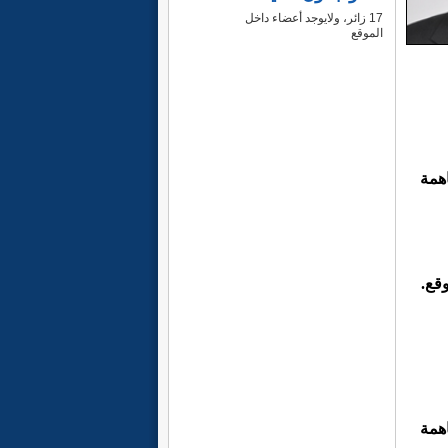
17 زائر، ولايوجد أعضاء داخل
الموقع
همة
وقع.
همة