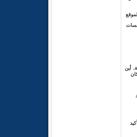
لموقع
سسات
ة.
أين
ان
كيد