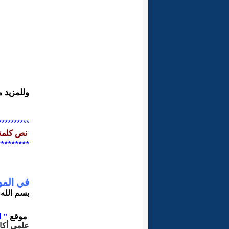
وللمزيد 
**********
نص كلمة
2010-2020
*********
مرح
في المو
بسم الله 
ز
موقع
" ا
علمي أكا