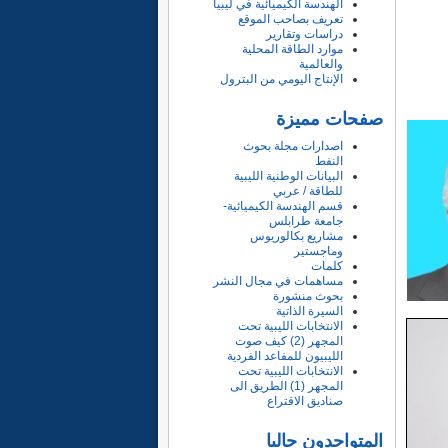
الهندسة الكيميائية في ليبيا
تعريف بصاحب الموقع
دراسات وتقارير
موارد الطاقة المحلية
والعالمية
الإنتاج اليومي من البترول
صفحات مميزة
اصدارات مجلة بحوث
النفط
البيانات الوطنية الليبية
للطاقة / عربي
قسم الهندسة الكيميائية-
جامعة طرابلس
مشاريع بكالوريوس
وماجستير
كلمات
مساهمات في مجال النشر
بحوث منشورة
السيرة الذاتية
الانتخابات الليبية تحت
المجهر (2) كيف صوت
الليبيون للمفاعد الفردية
الانتخابات الليبية تحت
المجهر (1) الطريق الى
صناديق الاقتراع
المتواجدون حاليا