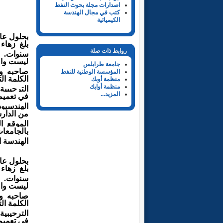
اصدارات مجلة بحوث النفط
كتب في مجال الهندسة
الكيميائية
بحلول عام 2020 ، يكون عمر هذا الموقع ا
بلغ
زهاء
روابط ذات صلة
سنوات.
ليست
وا
جامعة طرابلس
صاحبه و
المؤسسة الوطنية للنفط
الكلمة
ال
منظمة أوبك
منظمة أوابك
الترحيبية
المزيد...
في
تعميم
الهندسي
وذ
من
الدار
الموقع
ا
بالجامعا
الهندسة
ا
بحلول عام 2020 ، يكون عمر هذا الموقع ا
بلغ
زهاء
سنوات.
ليست
وا
صاحبه و
الكلمة
ال
الترحيبية
في
تعميم