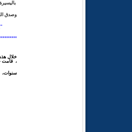
باليسير
وصدق الله
"إ
**********
خلال هذه
، قامت ج
سنوات،