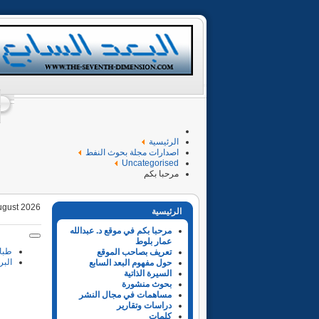
الرئيسية
اصدارات مجلة بحوث النفط
Uncategorised
مرحبا بكم
ugust 2026
الرئيسية
مرحبا بكم في موقع د. عبدالله
عمار بلوط
طبا
تعريف بصاحب الموقع
البر
حول مفهوم البعد السابع
السيرة الذاتية
بحوث منشورة
مساهمات في مجال النشر
دراسات وتقارير
كلمات