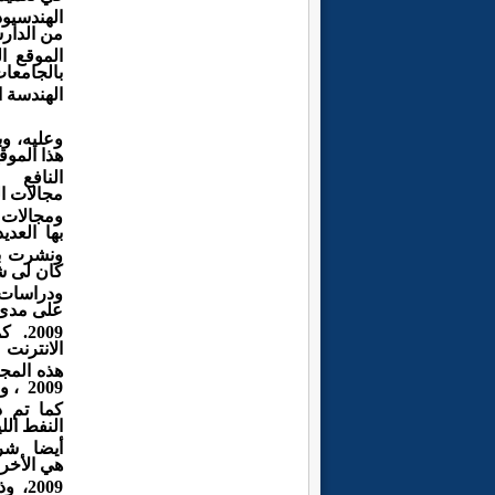
الهندسي
وذ
من
الدار
الموقع
ا
بالجامعا
الهندسة
ا
وعليه، و
هذا
الموق
النافع
مجالات
ا
ومجالات 
بها العدي
ونشرت
ب
كان لى 
ودراسات
على مدى 17 عا
2009.
كم
الانترنت
هذه
المج
2009 ، ومن ثم
كما تم ذ
النفط
الل
أيضا 
هي
الأخ
2009،
وذ