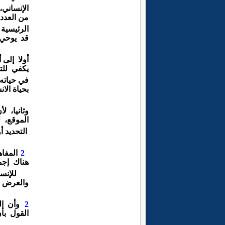
الإنساني،
من
العدد
الرئيسية 
قد
يوحي
أولا
إلى 
يكفي
لل
في حياته 
بحياة
الا
وثانيا، ل
الموقع،
ل
التحديد
أ
2
المفاه
هناك إج
للإن
والعرض
2
وأن ال
القول
بأ