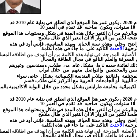
لذي انطلق
في
بداية
عام 2010
قد
10 سنوات،
ويكون صاحبه
قد تقدم
في العمر 10
وبالرغم
من أن التغير
خلال
هذه
المدة
في
شكل ومحتويات
هذا الموقع
ضحة
لكثير
من الزوار الا ان
التغير الذي طال
ملامح
اضح وجلي
وهذه
سنة
الحياة.
وبهذه المناسبة، فإنني
أود
في
هذه
ترحيبة
الأحدث
التأكيد
على
ما جاء في هذه الكلمة
الأصلية المدرجة في
نهاية
هذه
الكلمة
من أن
الهدف من
اطلاقه
المسا
 المعرفة
والعلم النافع في مجال الطاقة
والمجال
لك
لفائدة
جميع
لزوار بشكل عام من
طلاب ومهندسين
وغيرهم
سين
والمختصين
والتواصل معهم من
خلال
أبواب
لمختلفة
ولفائدة
طلاب الهندسة
الكيميائية بشكل خاص سواء
ت
الليبية
أو
الجامعات
العربية
مع التركيز
على طلاب
قسم
لكيميائية
بجامعة
طرابلس بشكل محدد
من خلال البوابة
الاكاديمية
بالم
لذي انطلق
في
بداية
عام 2010
قد
10 سنوات،
ويكون صاحبه
قد تقدم
في العمر 10
وبالرغم
من أن التغير
خلال
هذه
المدة
في
شكل ومحتويات
هذا الموقع
ضحة
لكثير
من الزوار الا ان
التغير الذي طال
ملامح
اضح وجلي
وهذه
سنة
الحياة.
وبهذه المناسبة، فإنني
أود
في
هذه
ترحيبة
الأحدث
التأكيد
على
ما جاء في هذه الكلمة
الأصلية المدرجة في
نهاية
هذه
الكلمة
من أن
الهدف من
اطلاقه
المسا
 المعرفة
والعلم النافع في مجال الطاقة
والمجال