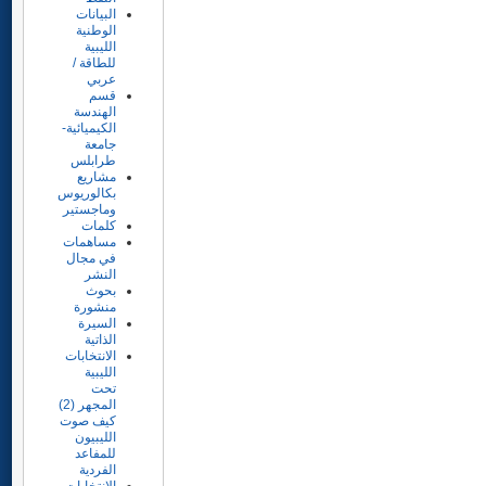
البيانات
الوطنية
الليبية
للطاقة /
عربي
قسم
الهندسة
الكيميائية-
جامعة
طرابلس
مشاريع
بكالوريوس
وماجستير
كلمات
مساهمات
في مجال
النشر
بحوث
منشورة
السيرة
الذاتية
الانتخابات
الليبية
تحت
المجهر (2)
كيف صوت
الليبيون
للمفاعد
الفردية