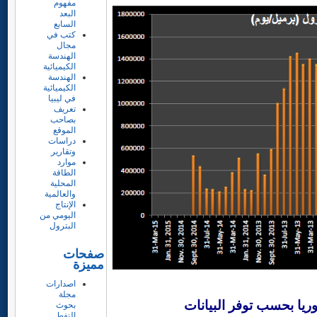
مفهوم
البعد
السابع
كتب في
مجال
الهندسة
الكيميائية
الهندسة
الكيميائية
في ليبيا
تعريف
بصاحب
الموقع
دراسات
وتقارير
موارد
الطاقة
المحلية
والعالمية
الإنتاج
اليومي من
البترول
صفحات
مميزة
اصدارات
مجلة
 توفر البيانات
بحوث
النفط