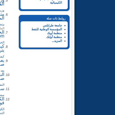
الكيميائية
الف
وزير الب
متح
الم
روابط ذات صلة
متحد
جامعة طرابلس
الما
المؤسسة الوطنية للنفط
الح
منظمة أوبك
om
منظمة أوابك
المزيد...
الحو
كيف
يتراج
كيف 
بعد
صدى
بعد 
صدى
النفط ال
سعر 
سعر ب
الك
فوربس 2026 لأقو
التن