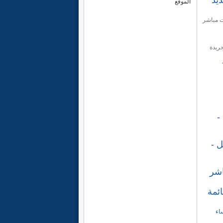
الموقع
 مباشر
ريدة
-
لار للبرميل -
ائمة
2026 لأقوى الرؤساء