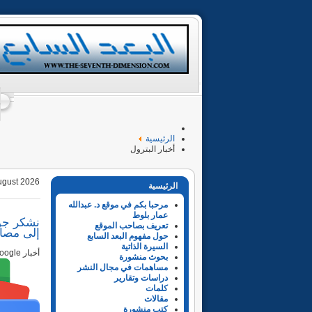
الرئيسية
أخبار البترول
ugust 2026
الرئيسية
مرحبا بكم في موقع د. عبدالله
عمار بلوط
تعريف بصاحب الموقع
إلى مصاد
حول مفهوم البعد السابع
السيرة الذاتية
أخبار Google
بحوث منشورة
مساهمات في مجال النشر
دراسات وتقارير
كلمات
مقالات
كتب منشورة