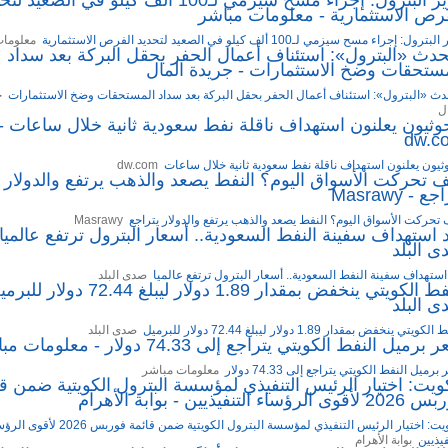
رص الاستثمارية - معلومات مباشر
ترول: إجراء مسح سيزمي لـ100 ألف كيلو في الصعيد لتحديد الفرص الاستثمارية
معلومات
دث «البترول»: استئناف أعمال الحفر بحقل البركة بعد سداد
ستحقات وضخ الاستثمارات - جريدة المال
ث «البترول»: استئناف أعمال الحفر بحقل البركة بعد سداد المستحقات وضخ الاستثمارات
ج
ل
وثيون يعلنون استهداف ناقلة نفط سعودية ثانية خلال ساعات -
dw.c
ثيون يعلنون استهداف ناقلة نفط سعودية ثانية خلال ساعات
dw.com
 تحركت الأسواق اليوم؟ النفط يصعد والذهب يرتفع والدولار
ع - Masrawy
تحركت الأسواق اليوم؟ النفط يصعد والذهب يرتفع والدولار يتراجع
Masrawy
 استهداف سفينة النفط السعودية.. أسعار البترول ترتفع عالميا 
 البلد
استهداف سفينة النفط السعودية.. أسعار البترول ترتفع عالميا
صدى البلد
النفط الكويتي ينخفض بمقدار 1.89 دولار ليبلغ 72.44 دو
 البلد
كويتي ينخفض بمقدار 1.89 دولار ليبلغ 72.44 دولار للبرميل
صدى البلد
برميل النفط الكويتي يتراجع إلى 74.33 دولار - معلومات مباشر
رميل النفط الكويتي يتراجع إلى 74.33 دولار
معلومات مباشر
ويت: اختيار الرئيس التنفيذي لمؤسسة البترول الكويتية ضمن ق
ى الرؤساء التنفيذيين - بوابة الأهرام
الكويت: اختيار الرئيس التنفيذي لمؤسسة البترول الكويتية ضمن قائمة فوربس 
فيذيين
بوابة الأهرام