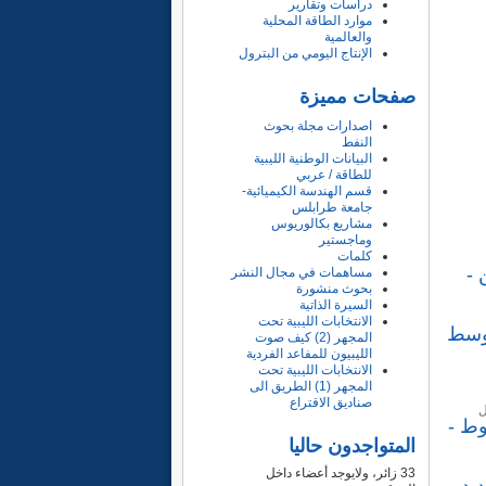
دراسات وتقارير
موارد الطاقة المحلية
والعالمية
الإنتاج اليومي من البترول
صفحات مميزة
اصدارات مجلة بحوث
النفط
البيانات الوطنية الليبية
للطاقة / عربي
قسم الهندسة الكيميائية-
جامعة طرابلس
مشاريع بكالوريوس
وماجستير
كلمات
ن -
مساهمات في مجال النشر
بحوث منشورة
السيرة الذاتية
الانتخابات الليبية تحت
أوسط
المجهر (2) كيف صوت
الليبيون للمفاعد الفردية
الانتخابات الليبية تحت
المجهر (1) الطريق الى
صناديق الاقتراع
ل
يوط -
المتواجدون حاليا
33 زائر، ولايوجد أعضاء داخل
لتحديد