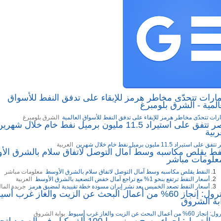
مارات تتحدّى مخاطر هرمز للإبقاء على تدفق النفط للأسواق
المية - الشرق بلومبرغ
ارات تتحدّى مخاطر هرمز للإبقاء على تدفق النفط للأسواق العالمية
الشرق بلومبرغ
مصر تتفق على استيراد 11.5 مليون برميل نفط خام خلال شهري
ربية
على استيراد 11.5 مليون برميل نفط خام خلال شهرين
العربية
فط يقلص مكاسبه وسط آمال التوصل لاتفاق سلام بالشرق ال
علومات مباشر
النفط يقلص مكاسبه وسط آمال التوصل لاتفاق سلام بالشرق الأوسط
معلومات مباشر
أسعار النفط ترتفع بنحو 1% مع تراجع آمال خفض التصعيد بالشرق الأوسط
العربية
أسعار النفط تصعد الخميس بعد نشر إيران مسودة خطة تقييدية لمضيق هرمز
جريدة الما
البترول: إنجاز 60% من أعمال البحث عن الزيت والغاز غرب أس
بة الشروق
60% من أعمال البحث عن الزيت والغاز غرب أسيوط
بوابة الشروق
وزير البترول: إجراء مسح سيزمي لـ100 ألف كيلو في الصعيد 