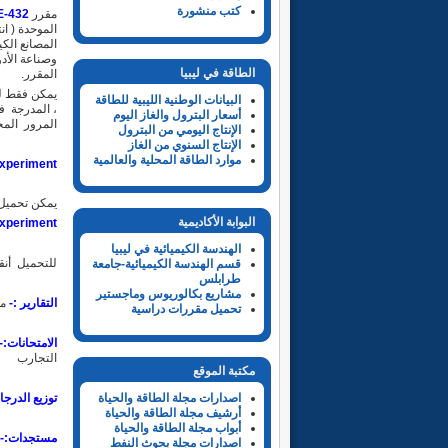
كتب منشورة
مقرر
-432
الموحدة ( انت
المصانع الكي
وصناعة الأد
الطاقة في ليبيا
المقرر.
يمكن فقط لل
البيانات الوطنية الليبية للطاقة
، المدرجة ف
أسعار البترول والغاز اليوم
المرور المخ
الإنتاج اليومي من البترول
الإنتاج السنوي من الغاز
موارد الطاقة المحلية والعالمية
xperiment
يمكن تحميل 
البوابة الأكاديمية
xperiment:-
الهندسة الكيميائية في ليبيا
للتحميل أ
قسم الهندسة الكيميائية-جامعة
طرابلس
مشاريع بكالوريوس وماجستير
التقارير :-
من
تحميل مقررات دراسية
الامتحانات:-
التجارب
مكتبة الموقع
توزيع الدرجا
اصدارات مجلة الطاقة والحياة
أرشيف مجلة الطاقة والحياة
أبواب مجلة الطاقة والحياة
مستجدات:-
اصدارات مجلة بحوث النفط