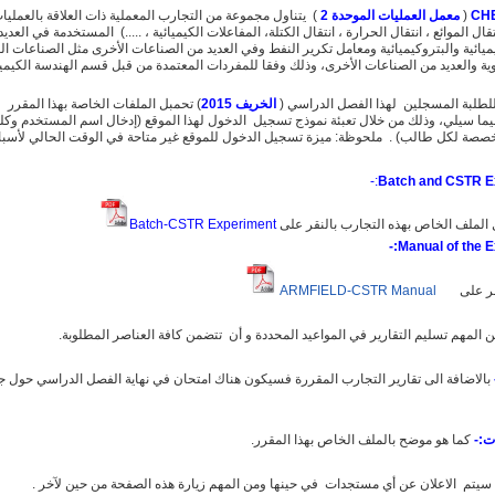
CHE
(
معمل العمليات الموحدة 2
) يتناول مجموعة من التجارب المعملية ذات العلاقة بالعمليا
قال الموائع ، انتقال الحرارة ، انتقال الكتلة، المفاعلات الكيميائية ، .....) المستخدمة في العدي
ميائية والبتروكيميائية ومعامل تكرير النفط وفي العديد من الصناعات الأخرى مثل الصناعات الغ
وية والعديد من الصناعات الأخرى، وذلك وفقا للمفردات المعتمدة من قبل قسم الهندسة الكيميائ
طلبة المسجلين لهذا الفصل الدراسي (
الخريف 2015
) تحمبل الملفات الخاصة بهذا المقرر
يما سيلي، وذلك من خلال تعبئة نموذج تسجيل الدخول لهذا الموقع (إدخال اسم المستخدم وكل
صصة لكل طالب) . ملحوظة: ميزة تسجيل الدخول للموقع غير متاحة في الوقت الحالي لأسبا
:-
Batch and CSTR
E
الملف الخاص بهذه التجارب بالنقر على
Batch-CSTR Experiment
Manual of the E
نقر على
ARMFIELD-CSTR Manual
 المهم تسليم التقارير في المواعيد المحددة و أن تتضمن كافة العناصر المطلوبة.
بالاضافة الى تقارير التجارب المقررة فسيكون هناك امتحان في نهاية الفصل الدراسي حول ج
ت:-
كما هو موضح بالملف الخاص بهذا المقرر.
سيتم الاعلان عن أي مستجدات في حينها ومن المهم زيارة هذه الصفحة من حين لآخر .