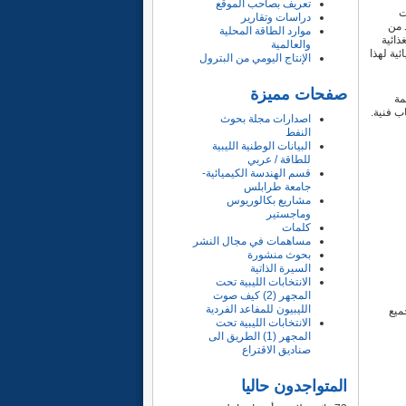
تعريف بصاحب الموقع
ت
دراسات وتقارير
د من
موارد الطاقة المحلية
ذائية
والعالمية
ية لهذا
الإنتاج اليومي من البترول
صفحات مميزة
مة
ب فنية.
اصدارات مجلة بحوث
النفط
البيانات الوطنية الليبية
للطاقة / عربي
قسم الهندسة الكيميائية-
جامعة طرابلس
مشاريع بكالوريوس
وماجستير
كلمات
مساهمات في مجال النشر
بحوث منشورة
السيرة الذاتية
الانتخابات الليبية تحت
المجهر (2) كيف صوت
الليبيون للمفاعد الفردية
ميع
الانتخابات الليبية تحت
المجهر (1) الطريق الى
صناديق الاقتراع
المتواجدون حاليا