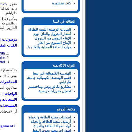
كتب منشورة
مقرر
-625
ذات العلاقة
طرابلس.
يمكن فقط لل
الطاقة في ليبيا
، والمدرجة 
المرور المخ
البيانات الوطنية الليبية للطاقة
أسعار البترول والغاز اليوم
الإنتاج اليومي من البترول
موضوعات ال
الإنتاج السنوي من الغاز
الكتاب المق
موارد الطاقة المحلية والعالمية
mith
ler
iel
البوابة الأكاديمية
بالنسبة لهذه
الهندسة الكيميائية في ليبيا
وهي كذلك مت
قسم الهندسة الكيميائية-جامعة
المحاضرات:
طرابلس
مشاريع بكالوريوس وماجستير
ستكون المحا
تحميل مقررات دراسية
الواجبات :-
م
الامتحانات و
المستجدات:
مكتبة الموقع
أو الامتحان
اصدارات مجلة الطاقة والحياة
أرشيف مجلة الطاقة والحياة
ignment 1
أبواب مجلة الطاقة والحياة
اصدارات مجلة بحوث النفط