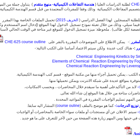
CHE
لطلبة الدراسات العليا (
هندسة التفاعلات الكيميائية- منهج متقدم
) يتناول جملة من ال
 بتصميم المفاعلات الكيميائية وذلك وفقا للمفردات المعتمدة من قبل قسم الهندسة الكيميائية 
طلبة المسجلين لهذا الفصل الدراسي (
الخريف 2015
) تحمبل الملفات الخاصة بهذا المقرر
فيما سيلي، وذلك من خلال تعبئة نموذج تسجيل الدخول لهذا الموقع (إدخال اسم المستخدم وك
صصة لكل طالب) . ملحوظة: ميزة تسجيل الدخول للموقع غير متاحة في الوقت الحالي لأسباب
مقرر
:- يمكن الاطلاع على الموضوعات المقررة بالنقر على
CHE-625
course outline
رر
:-
هناك كتب عديدة ولكن سيتم الاعتماد أساسا على الكتب التالية:-
Chemical
Engineering
Kinetics by S
Elements
of Chemical Reaction Engineering by Fog
Chemical Reaction Engineering by Levensp
 الكتب ، يمكن تحميل أجزاء منها من مكتبة الموقع - قسم كتب الهندسة الكيميائية.
وفرة بمواقع عديدة على شبكة الانترنت ويمكن تحميلها منها.
-
لابد من التأكيدعلى أهمية ما سيقدم خلال المحاضرات ، وبحسب الامكانيات،
ضرات متاحة من خلال هذا الموقع إن شاء الله تعالى.
ن المهم تسليم الواجبات المقررة في المواعيد المحددة .
توزيع الدرجات:-
كما هو موضح بالملف (
course ouline
) المشار اليه سابقا.
-
سيتم الاعلان عن أي مستجدات أو ملفات سواء الخاصة بالمحاضرات أو الواجبات
ات في حينها ومن المهم زيارة هذه الصفحة من حين لآخر للتعرف على ما هو جديد .
Ass