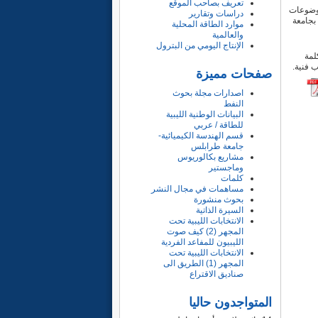
تعريف بصاحب الموقع
موضوعات
دراسات وتقارير
بجامعة
موارد الطاقة المحلية
والعالمية
الإنتاج اليومي من البترول
لمة
 فنية.
صفحات مميزة
اصدارات مجلة بحوث
النفط
البيانات الوطنية الليبية
للطاقة / عربي
قسم الهندسة الكيميائية-
جامعة طرابلس
مشاريع بكالوريوس
وماجستير
كلمات
مساهمات في مجال النشر
بحوث منشورة
السيرة الذاتية
الانتخابات الليبية تحت
المجهر (2) كيف صوت
الليبيون للمفاعد الفردية
الانتخابات الليبية تحت
المجهر (1) الطريق الى
صناديق الاقتراع
المتواجدون حاليا