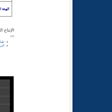
الهيئة ا
الإنتاج ا
طبا
البر
الانت