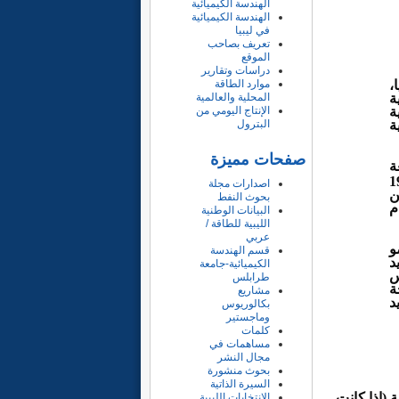
الهندسة الكيميائية
الهندسة الكيميائية
في ليبيا
تعريف بصاحب
الموقع
دراسات وتقارير
،
موارد الطاقة
ة
المحلية والعالمية
ة
الإنتاج اليومي من
داية
البترول
صفحات مميزة
ة
في عام 1974
اصدارات مجلة
ن
بحوث النفط
 عام
البيانات الوطنية
الليبية للطاقة /
عربي
وما يزيد عن 25 عضو
قسم الهندسة
د
الكيميائية-جامعة
س
طرابلس
ة
مشاريع
زيد
بكالوريوس
وماجستير
كلمات
مساهمات في
مجال النشر
بحوث منشورة
السيرة الذاتية
 (إذا كانت
الانتخابات الليبية