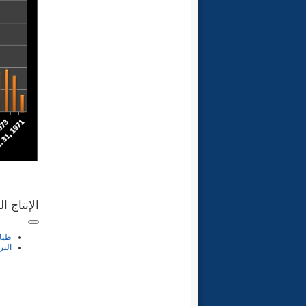
تحديث 
الإنتاج ا
طبا
البر
الانت