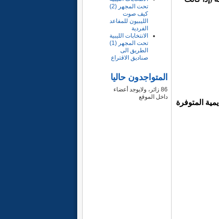
تحت المجهر (2)
كيف صوت
الليبيون للمفاعد
الفردية
الانتخابات الليبية
تحت المجهر (1)
الطريق الى
صناديق الاقتراع
المتواجدون حاليا
86 زائر، ولايوجد أعضاء
داخل الموقع
يمية المتوفرة