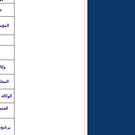
ج
المؤس
وكال
المجل
الوكالة 
الجمعي
برنامج 