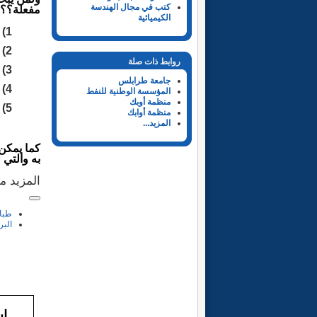
كتب في مجال الهندسة
مفعلة؟؟)
الكيميائية
)
1
2)
روابط ذات صلة
3)
جامعة طرابلس
4)
المؤسسة الوطنية للنفط
منظمة أوبك
5)
منظمة أوابك
المزيد...
.
كما يمكن 
به والتي 
المزيد م
طبا
البر
روا
اس