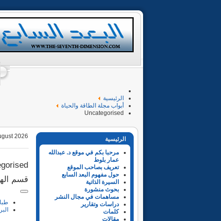
الرئيسية
أبواب مجلة الطاقة والحياة
Uncategorised
ugust 2026
الرئيسية
مرحبا بكم في موقع د. عبدالله
عمار بلوط
gorised
تعريف بصاحب الموقع
حول مفهوم البعد السابع
قسم الهن
السيرة الذاتية
بحوث منشورة
مساهمات في مجال النشر
طبا
دراسات وتقارير
البر
كلمات
مقالات