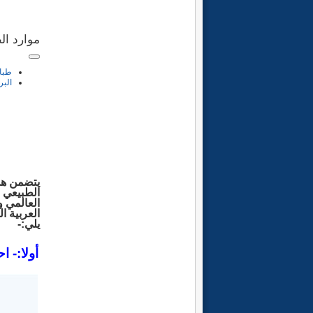
تحديث 
موارد الط
طبا
البر
يتضمن هذا
الطبيعي ع
العالمي و
العربية ا
يلي:-
.
أولا:- ا