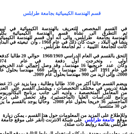
قسم الهندسة الكيميائية بجامعة طرابلس
في القسم المخصص للتعريف بالهندسة الكيميائية في ليبيا
تم التطرق الى نشأة قسم الهندسة الكيميائية بكلي
الهندسة بجامعة طرابلس، والى أنه أول قسم للهندسة الكيميائي
ينشا في البلاد ، حيث كان ذلك في عام 1968 ، وأن تبعيته في الب
كانت للجامعة الليبية ، ثم لجامعة طرابلس .
التحق بالقسم في العام الدراسي 1968/1969 حوالي 20
طالبا كدفع
أولى ، وتخرجت أول دفعة 
وكان عدد خريجيها 16 مهندسا.، وقد وصل
إجمالي
عدد الخريجي
في عام 1991 الى 260 مهندسا ، وإلى 660 مهندسا بحلول
2000، وإلى أزيد من 900 مهندسا بحلول عام 2009.
ويضم القسم حاليا أكثر من 350 طالبا وطالبة ، 
هيئة تدريس في مختلف التخصصات ، ويشتمل القسم على العدي
من المعامل المتخصصة ، ولديه الى جانب برنامج البكالوريو
برنامج للدراسات العليا (الماجستير)، وقد تحصل على درج
الماجستير 36 خريجا بحلول عام 2008، وحاليا يوجد بالقسم ما ي
عن 30 متنتسبا.
وللإطلاع على المزيد من المعلومات حول هذا القسم ، يمكن زيارة
موقع
جامعة طرابلس
على شبكة الانترنت (أنقر على موقع جامعة
طرابلس بقائمة روابط ذات صلة).
 عن معلومات محددة ، بامكانه استخدام الروابط التالية بموقع الجامعة